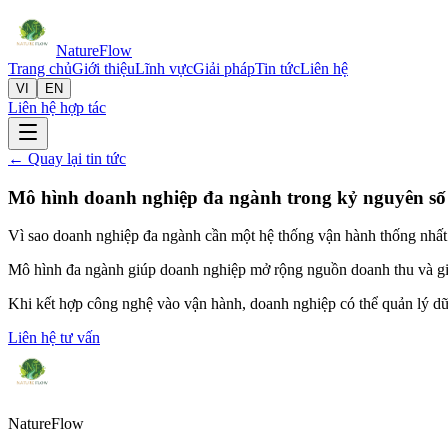
Nature
Flow
Trang chủ
Giới thiệu
Lĩnh vực
Giải pháp
Tin tức
Liên hệ
VI
EN
Liên hệ hợp tác
← Quay lại tin tức
Mô hình doanh nghiệp đa ngành trong kỷ nguyên số
Vì sao doanh nghiệp đa ngành cần một hệ thống vận hành thống nhất
Mô hình đa ngành giúp doanh nghiệp mở rộng nguồn doanh thu và gi
Khi kết hợp công nghệ vào vận hành, doanh nghiệp có thể quản lý dữ l
Liên hệ tư vấn
Nature
Flow