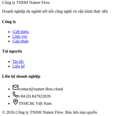
Công ty TNHH Nature Flow
Doanh nghiệp đa ngành kết nối công nghệ và vận hành thực tiễn
Công ty
Giới thiệu
Lĩnh vực
Giải pháp
Tài nguyên
Tin tức
Liên hệ
Liên hệ doanh nghiệp
contact@nature-flow.cloud
+84 (0) 847922839
TP.HCM, Việt Nam
©
2026
Công ty TNHH Nature Flow. Bảo lưu mọi quyền.