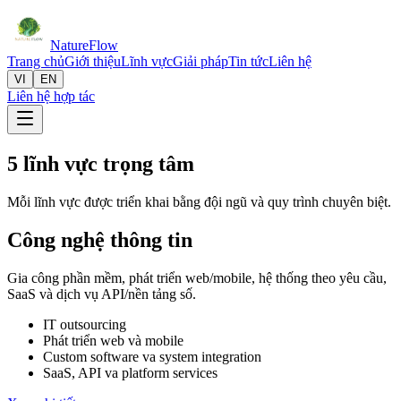
Nature
Flow
Trang chủ
Giới thiệu
Lĩnh vực
Giải pháp
Tin tức
Liên hệ
VI
EN
Liên hệ hợp tác
5 lĩnh vực trọng tâm
Mỗi lĩnh vực được triển khai bằng đội ngũ và quy trình chuyên biệt.
Công nghệ thông tin
Gia công phần mềm, phát triển web/mobile, hệ thống theo yêu cầu,
SaaS và dịch vụ API/nền tảng số.
IT outsourcing
Phát triển web và mobile
Custom software va system integration
SaaS, API va platform services