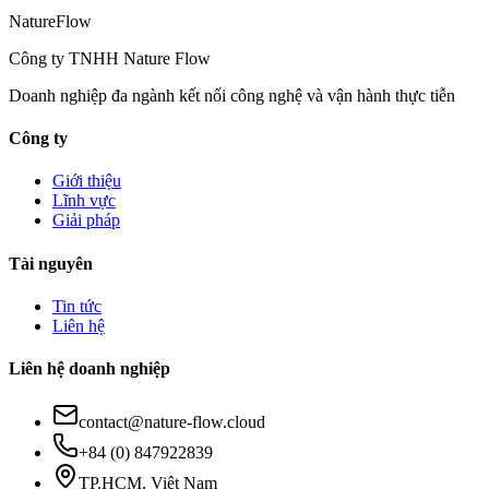
Nature
Flow
Công ty TNHH Nature Flow
Doanh nghiệp đa ngành kết nối công nghệ và vận hành thực tiễn
Công ty
Giới thiệu
Lĩnh vực
Giải pháp
Tài nguyên
Tin tức
Liên hệ
Liên hệ doanh nghiệp
contact@nature-flow.cloud
+84 (0) 847922839
TP.HCM, Việt Nam