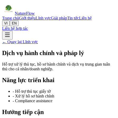
Nature
Flow
Trang chủ
Giới thiệu
Lĩnh vực
Giải pháp
Tin tức
Liên hệ
VI
EN
Liên hệ hợp tác
← Quay lại Lĩnh vực
Dịch vụ hành chính và pháp lý
Hỗ trợ xử lý thủ tục, hồ sơ hành chính và dịch vụ trung gian tuân
thủ cho cá nhân/doanh nghiệp.
Năng lực triển khai
-
Hỗ trợ thủ tục giấy tờ
-
Xử lý hồ sơ hành chính
-
Compliance assistance
Hướng tiếp cận