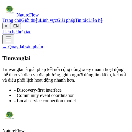
Nature
Flow
Trang chủ
Giới thiệu
Lĩnh vực
Giải pháp
Tin tức
Liên hệ
VI
EN
Liên hệ hợp tác
← Quay lại sản phẩm
Timvanglai
Timvanglai là giải pháp kết nối cộng đồng xoay quanh hoạt động
thể thao và dịch vụ địa phương, giúp người dùng tìm kiếm, kết nối
và điều phối lịch hoạt động nhanh hơn.
- Discovery-first interface
- Community event coordination
- Local service connection model
Nature
Flow