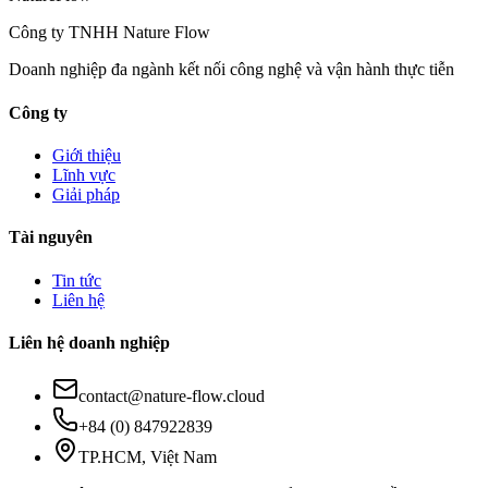
Công ty TNHH Nature Flow
Doanh nghiệp đa ngành kết nối công nghệ và vận hành thực tiễn
Công ty
Giới thiệu
Lĩnh vực
Giải pháp
Tài nguyên
Tin tức
Liên hệ
Liên hệ doanh nghiệp
contact@nature-flow.cloud
+84 (0) 847922839
TP.HCM, Việt Nam